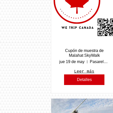
Cupón de muestra de
Malahat SkyWalk
jue 19 de may
Pasarela aérea de Malahat
Leer más
Detalles