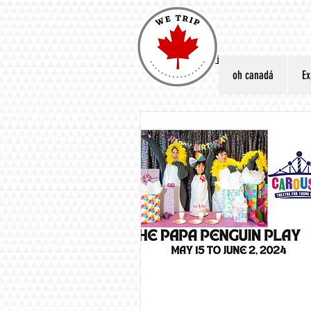
Upcoming Events
oh canadá
Ex